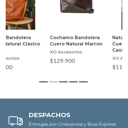
Cochamo Bandolera
Natales Bandolera
Cuero Natural Marron
Cuero Natural Clásico
Caoba
XO Accesorios
XO Accesorios
$129.900
$110.000
DESPACHOS
Entregas por Chilexpress y Blue Express