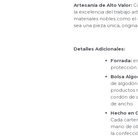
Artesanía de Alto Valor:
Co
la excelencia del trabajo ar
materiales nobles como el 
sea una pieza única, origin
Detalles Adicionales:
Forrada:
en
protección.
Bolsa Alg
de algodón 
productos 
cordón de a
de ancho.
Hecho en C
Cada carter
mano de obr
la confecci