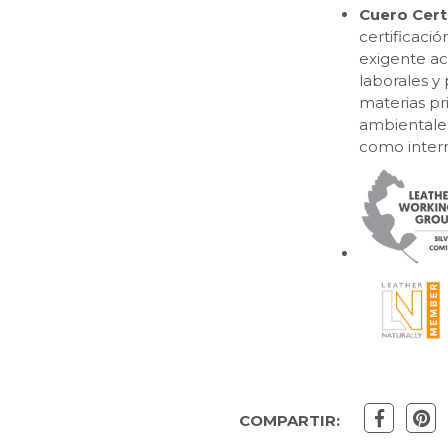
Cuero Cert
certificaci
exigente a
laborales y
materias pr
ambientales,
como inter
COMPARTIR: