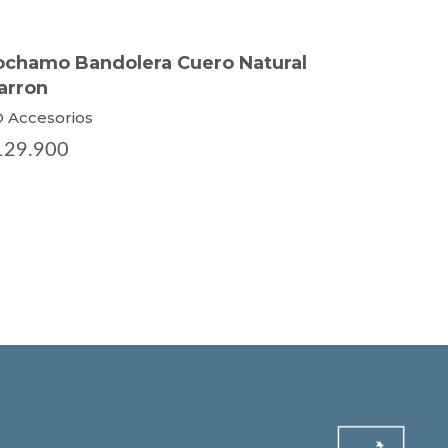
ochamo Bandolera Cuero Natural
Villarric
arron
Clásico 
 Accesorios
XO Accesor
129.900
$129.000