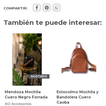
COMPARTIR:
También te puede interesar:
GOTADO
ila
Estocolmo Mochila y
Arauco Bandole
orrada
Bandolera Cuero
Cuero Natural C
Caoba
Caoba